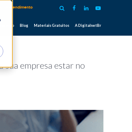
al de atendimento
a
 sucesso
Blog
Materiais Gratuitos
A DigitalnetBr
a sua empresa estar no