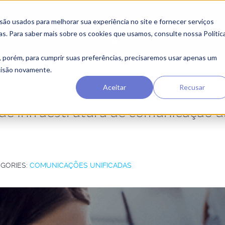
centr
o usados ​​para melhorar sua experiência no site e fornecer serviços
as. Para saber mais sobre os cookies que usamos, consulte nossa Polític
Videoconferência
Soluções
Casos de
, porém, para cumprir suas preferências, precisaremos usar apenas um
ecisão novamente.
Aceitar
Recusar
 de infraestrutura de comunicação d
GORIES:
COMUNICAÇÕES UNIFICADAS