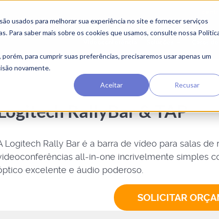
centr
o usados ​​para melhorar sua experiência no site e fornecer serviços
as. Para saber mais sobre os cookies que usamos, consulte nossa Polític
Videoconferência
Soluções
Casos de
, porém, para cumprir suas preferências, precisaremos usar apenas um
ecisão novamente.
Aceitar
Recusar
Logitech RallyBar & TAP
A Logitech Rally Bar é a barra de vídeo para salas d
videoconferências all-in-one incrivelmente simples c
óptico excelente e áudio poderoso.
SOLICITAR ORÇ