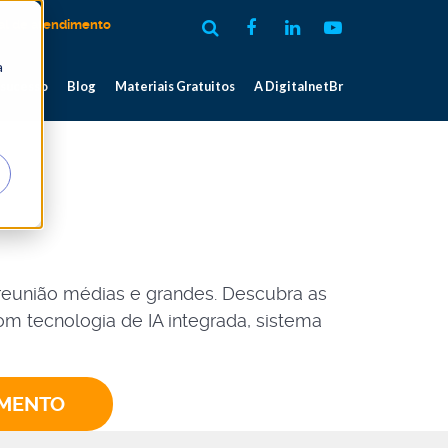
al de atendimento
a
 sucesso
Blog
Materiais Gratuitos
A DigitalnetBr
e reunião médias e grandes. Descubra as
om tecnologia de IA integrada, sistema
AMENTO