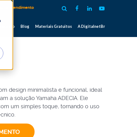
al de atendimento
a
 sucesso
Blog
Materiais Gratuitos
A DigitalnetBr
 design minimalista e funcional, ideal
izam a solução Yamaha ADECIA. Ele
 com um simples toque, tornando o uso
cnico.
AMENTO