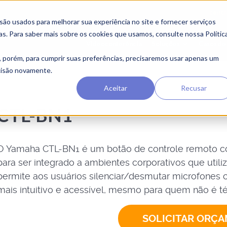
centr
o usados ​​para melhorar sua experiência no site e fornecer serviços
as. Para saber mais sobre os cookies que usamos, consulte nossa Polític
Videoconferência
Soluções
Casos de
, porém, para cumprir suas preferências, precisaremos usar apenas um
ecisão novamente.
Aceitar
Recusar
CTL-BN1
O Yamaha CTL-BN1 é um botão de controle remoto com
para ser integrado a ambientes corporativos que util
permite aos usuários silenciar/desmutar microfones
mais intuitivo e acessível, mesmo para quem não é té
SOLICITAR ORÇ