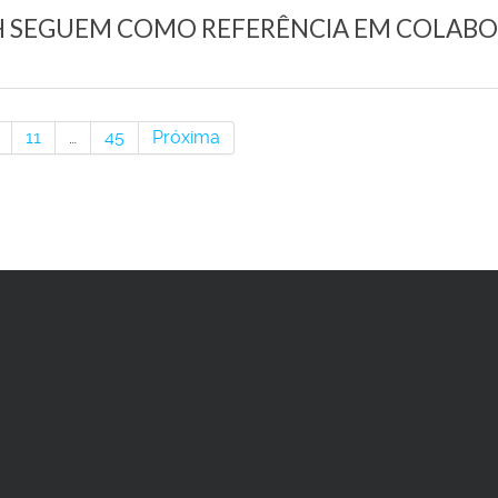
H SEGUEM COMO REFERÊNCIA EM COLAB
11
…
45
Próxima