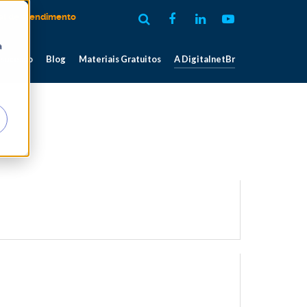
al de atendimento
a
 sucesso
Blog
Materiais Gratuitos
A DigitalnetBr