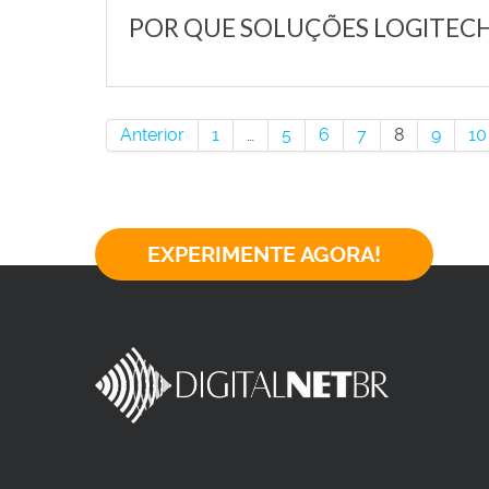
POR QUE SOLUÇÕES LOGITEC
Anterior
1
…
5
6
7
8
9
10
EXPERIMENTE AGORA!