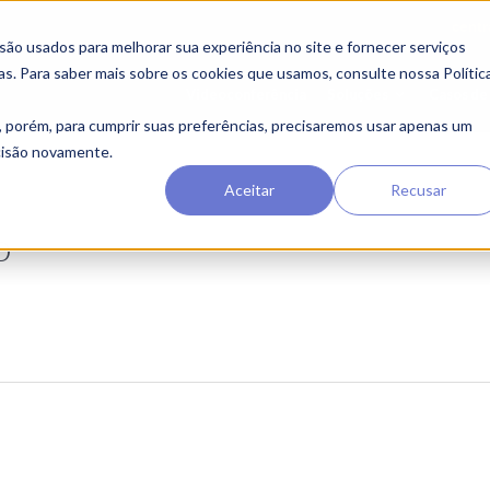
centr
o usados ​​para melhorar sua experiência no site e fornecer serviços
as. Para saber mais sobre os cookies que usamos, consulte nossa Polític
Videoconferência
Soluções
Casos de
, porém, para cumprir suas preferências, precisaremos usar apenas um
ecisão novamente.
Aceitar
Recusar
o